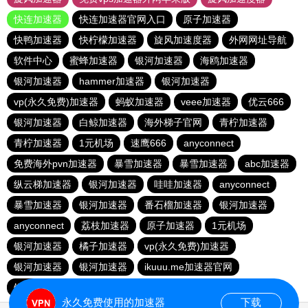
快连加速器
快连加速器官网入口
原子加速器
快鸭加速器
快柠檬加速器
旋风加速度器
外网网址导航
软件中心
蜜蜂加速器
银河加速器
海鸥加速器
银河加速器
hammer加速器
银河加速器
vp(永久免费)加速器
蚂蚁加速器
veee加速器
优云666
银河加速器
白鲸加速器
海外梯子官网
青柠加速器
青柠加速器
1元机场
速鹰666
anyconnect
免费海外pvn加速器
暴雪加速器
暴雪加速器
abc加速器
纵云梯加速器
银河加速器
哇哇加速器
anyconnect
暴雪加速器
银河加速器
番石榴加速器
银河加速器
anyconnect
荔枝加速器
原子加速器
1元机场
银河加速器
橘子加速器
vp(永久免费)加速器
银河加速器
银河加速器
ikuuu.me加速器官网
银河加速器
永久免费使用的加速器
下载