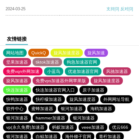
2024-03-25
支持
[0]
反对
[0]
友情链接
网站地图
QuickQ
旋风加速度器
旋风加速
坚果加速器
tiktok加速器
狗急加速器官网
免费vqn外网加速
小蓝鸟
优途加速器官网
风驰加速器
旋风加速器
免费vps加速器外网苹果版
旋风加速度器
快连加速器
快连加速器官网入口
原子加速器
快鸭加速器
快柠檬加速器
旋风加速度器
外网网址导航
软件中心
蜜蜂加速器
银河加速器
海鸥加速器
银河加速器
hammer加速器
银河加速器
vp(永久免费)加速器
蚂蚁加速器
veee加速器
优云666
银河加速器
白鲸加速器
海外梯子官网
青柠加速器