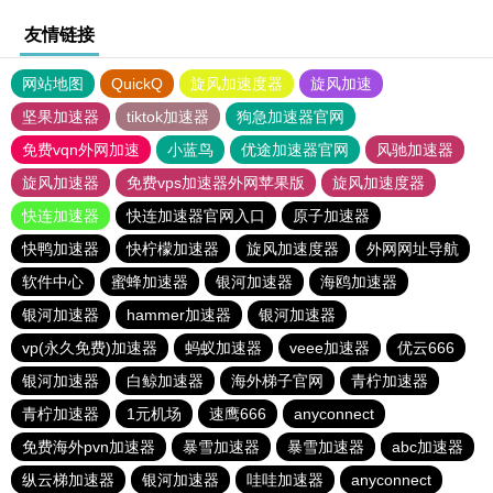
友情链接
网站地图
QuickQ
旋风加速度器
旋风加速
坚果加速器
tiktok加速器
狗急加速器官网
免费vqn外网加速
小蓝鸟
优途加速器官网
风驰加速器
旋风加速器
免费vps加速器外网苹果版
旋风加速度器
快连加速器
快连加速器官网入口
原子加速器
快鸭加速器
快柠檬加速器
旋风加速度器
外网网址导航
软件中心
蜜蜂加速器
银河加速器
海鸥加速器
银河加速器
hammer加速器
银河加速器
vp(永久免费)加速器
蚂蚁加速器
veee加速器
优云666
银河加速器
白鲸加速器
海外梯子官网
青柠加速器
青柠加速器
1元机场
速鹰666
anyconnect
免费海外pvn加速器
暴雪加速器
暴雪加速器
abc加速器
纵云梯加速器
银河加速器
哇哇加速器
anyconnect