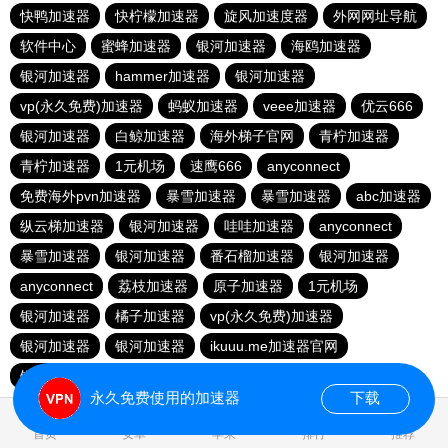
快鸭加速器
快柠檬加速器
旋风加速度器
外网网址导航
软件中心
蜜蜂加速器
银河加速器
海鸥加速器
银河加速器
hammer加速器
银河加速器
vp(永久免费)加速器
蚂蚁加速器
veee加速器
优云666
银河加速器
白鲸加速器
海外梯子官网
青柠加速器
青柠加速器
1元机场
速鹰666
anyconnect
免费海外pvn加速器
暴雪加速器
暴雪加速器
abc加速器
纵云梯加速器
银河加速器
哇哇加速器
anyconnect
暴雪加速器
银河加速器
番石榴加速器
银河加速器
anyconnect
荔枝加速器
原子加速器
1元机场
银河加速器
橘子加速器
vp(永久免费)加速器
银河加速器
银河加速器
ikuuu.me加速器官网
银河加速器
永久免费使用的加速器
下载
1.807858s
首页
安卓
苹果
排行
推荐