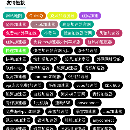
友情链接
网站地图
QuickQ
旋风加速度器
旋风加速
坚果加速器
tiktok加速器
狗急加速器官网
免费vqn外网加速
小蓝鸟
优途加速器官网
风驰加速器
旋风加速器
免费vps加速器外网苹果版
旋风加速度器
快连加速器
快连加速器官网入口
原子加速器
快鸭加速器
快柠檬加速器
旋风加速度器
外网网址导航
软件中心
蜜蜂加速器
银河加速器
海鸥加速器
银河加速器
hammer加速器
银河加速器
vp(永久免费)加速器
蚂蚁加速器
veee加速器
优云666
银河加速器
白鲸加速器
海外梯子官网
青柠加速器
青柠加速器
1元机场
速鹰666
anyconnect
免费海外pvn加速器
暴雪加速器
暴雪加速器
abc加速器
纵云梯加速器
银河加速器
哇哇加速器
anyconnect
暴雪加速器
银河加速器
番石榴加速器
银河加速器