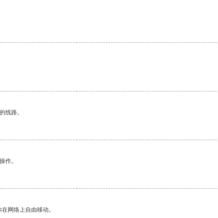
。
区的线路。
悉操作。
你在网络上自由移动。