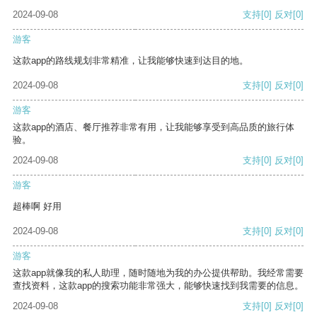
2024-09-08
支持
[0]
反对
[0]
游客
这款app的路线规划非常精准，让我能够快速到达目的地。
2024-09-08
支持
[0]
反对
[0]
游客
这款app的酒店、餐厅推荐非常有用，让我能够享受到高品质的旅行体
验。
2024-09-08
支持
[0]
反对
[0]
游客
超棒啊 好用
2024-09-08
支持
[0]
反对
[0]
游客
这款app就像我的私人助理，随时随地为我的办公提供帮助。我经常需要
查找资料，这款app的搜索功能非常强大，能够快速找到我需要的信息。
2024-09-08
支持
[0]
反对
[0]