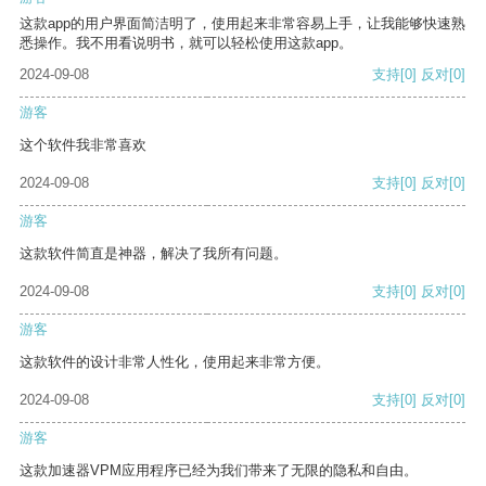
这款app的用户界面简洁明了，使用起来非常容易上手，让我能够快速熟
悉操作。我不用看说明书，就可以轻松使用这款app。
2024-09-08
支持
[0]
反对
[0]
游客
这个软件我非常喜欢
2024-09-08
支持
[0]
反对
[0]
游客
这款软件简直是神器，解决了我所有问题。
2024-09-08
支持
[0]
反对
[0]
游客
这款软件的设计非常人性化，使用起来非常方便。
2024-09-08
支持
[0]
反对
[0]
游客
这款加速器VPM应用程序已经为我们带来了无限的隐私和自由。