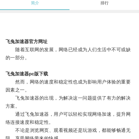
简介
排行
飞兔加速器官方网址
随着互联网的发展，网络已经成为人们生活中不可或缺
的一部分。
飞兔加速器pc版下载
然而，网络的速度和稳定性也成为影响用户体验的重要
因素之一。
飞兔加速器的出现，为解决这一问题提供了有力的解决
方案。
通过飞兔加速器，用户可以轻松实现网络加速，提升网
络连接速度和稳定性。
不论是浏览网页、观看视频还是玩游戏，都能够畅通无
阻，享受网络带来的快感。