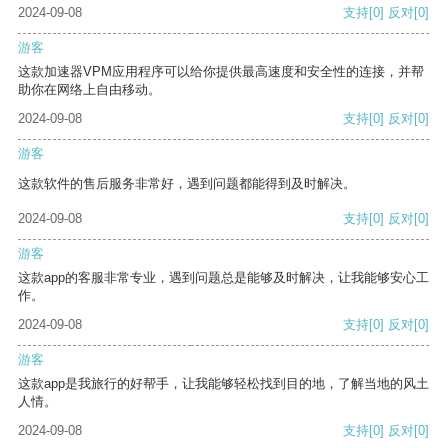
2024-09-08
支持
[0]
反对
[0]
游客
这款加速器VPM应用程序可以给你提供最高速度和安全性的连接，并帮
助你在网络上自由移动。
2024-09-08
支持
[0]
反对
[0]
游客
这款软件的售后服务非常好，遇到问题都能得到及时解决。
2024-09-08
支持
[0]
反对
[0]
游客
这款app的客服非常专业，遇到问题总是能够及时解决，让我能够安心工
作。
2024-09-08
支持
[0]
反对
[0]
游客
这款app是我旅行的好帮手，让我能够轻松找到目的地，了解当地的风土
人情。
2024-09-08
支持
[0]
反对
[0]