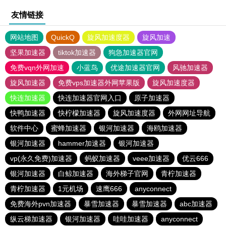
友情链接
网站地图
QuickQ
旋风加速度器
旋风加速
坚果加速器
tiktok加速器
狗急加速器官网
免费vqn外网加速
小蓝鸟
优途加速器官网
风驰加速器
旋风加速器
免费vps加速器外网苹果版
旋风加速度器
快连加速器
快连加速器官网入口
原子加速器
快鸭加速器
快柠檬加速器
旋风加速度器
外网网址导航
软件中心
蜜蜂加速器
银河加速器
海鸥加速器
银河加速器
hammer加速器
银河加速器
vp(永久免费)加速器
蚂蚁加速器
veee加速器
优云666
银河加速器
白鲸加速器
海外梯子官网
青柠加速器
青柠加速器
1元机场
速鹰666
anyconnect
免费海外pvn加速器
暴雪加速器
暴雪加速器
abc加速器
纵云梯加速器
银河加速器
哇哇加速器
anyconnect