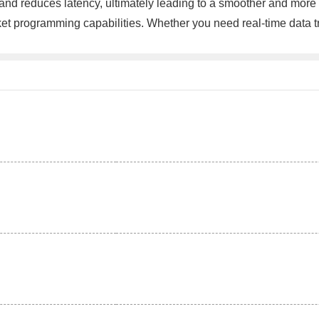
ates and reduces latency, ultimately leading to a smoother and mo
ocket programming capabilities. Whether you need real-time data