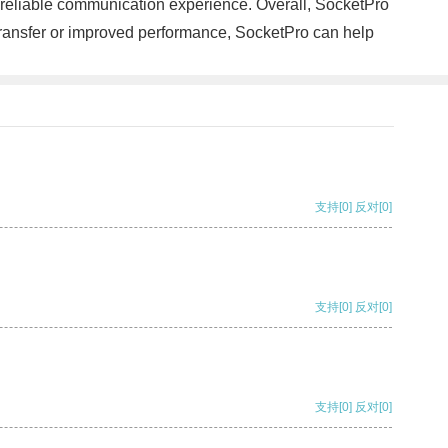
re reliable communication experience. Overall, SocketPro
 transfer or improved performance, SocketPro can help
支持
[0]
反对
[0]
支持
[0]
反对
[0]
支持
[0]
反对
[0]