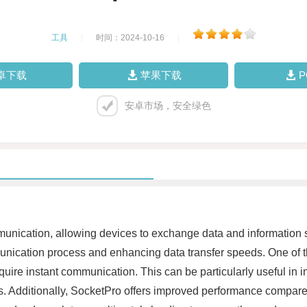
工具
|
时间：2024-10-16
|
卓下载
苹果下载
安卓市场，安全绿色
unication, allowing devices to exchange data and information s
ication process and enhancing data transfer speeds. One of the k
 require instant communication. This can be particularly useful in
. Additionally, SocketPro offers improved performance compared