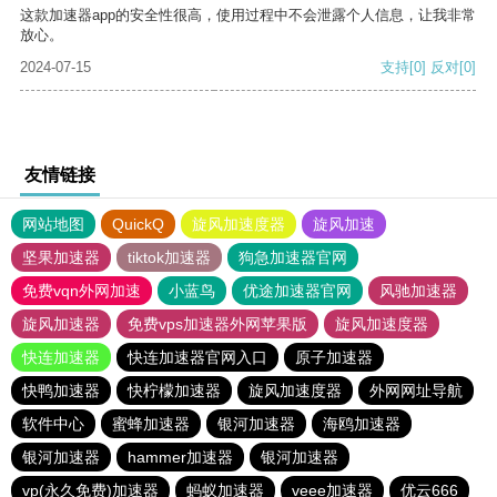
这款加速器app的安全性很高，使用过程中不会泄露个人信息，让我非常
放心。
2024-07-15
支持
[0]
反对
[0]
友情链接
网站地图
QuickQ
旋风加速度器
旋风加速
坚果加速器
tiktok加速器
狗急加速器官网
免费vqn外网加速
小蓝鸟
优途加速器官网
风驰加速器
旋风加速器
免费vps加速器外网苹果版
旋风加速度器
快连加速器
快连加速器官网入口
原子加速器
快鸭加速器
快柠檬加速器
旋风加速度器
外网网址导航
软件中心
蜜蜂加速器
银河加速器
海鸥加速器
银河加速器
hammer加速器
银河加速器
vp(永久免费)加速器
蚂蚁加速器
veee加速器
优云666