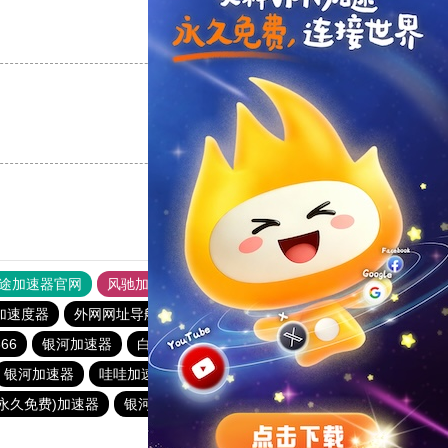
支持
[0]
反对
[0]
支持
[0]
反对
[0]
途加速器官网
风驰加速器
旋风加速器
加速度器
外网网址导航
软件中心
蜜蜂加速器
66
银河加速器
白鲸加速器
海外梯子官网
青柠加速器
银河加速器
哇哇加速器
anyconnect
暴雪加速器
(永久免费)加速器
银河加速器
银河加速器