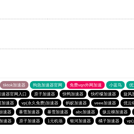
。
tiktok加速器
狗急加速器官网
免费vqn外网加速
小蓝鸟
优
加速器官网入口
原子加速器
快鸭加速器
快柠檬加速器
旋风
河加速器
vp(永久免费)加速器
蚂蚁加速器
veee加速器
优云6
n加速器
暴雪加速器
暴雪加速器
abc加速器
纵云梯加速器
加速器
原子加速器
1元机场
银河加速器
橘子加速器
vp