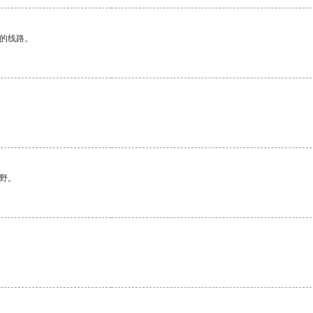
区的线路。
野。