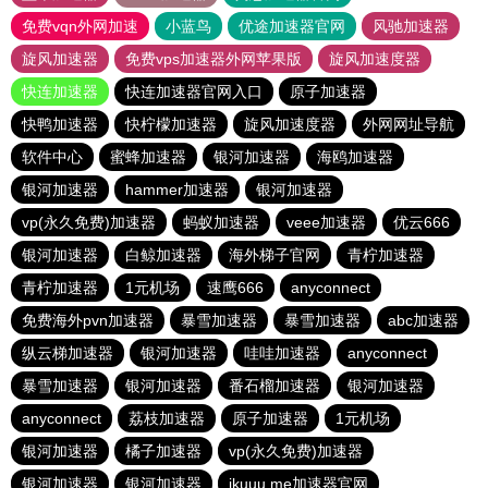
免费vqn外网加速
小蓝鸟
优途加速器官网
风驰加速器
旋风加速器
免费vps加速器外网苹果版
旋风加速度器
快连加速器
快连加速器官网入口
原子加速器
快鸭加速器
快柠檬加速器
旋风加速度器
外网网址导航
软件中心
蜜蜂加速器
银河加速器
海鸥加速器
银河加速器
hammer加速器
银河加速器
vp(永久免费)加速器
蚂蚁加速器
veee加速器
优云666
银河加速器
白鲸加速器
海外梯子官网
青柠加速器
青柠加速器
1元机场
速鹰666
anyconnect
免费海外pvn加速器
暴雪加速器
暴雪加速器
abc加速器
纵云梯加速器
银河加速器
哇哇加速器
anyconnect
暴雪加速器
银河加速器
番石榴加速器
银河加速器
anyconnect
荔枝加速器
原子加速器
1元机场
银河加速器
橘子加速器
vp(永久免费)加速器
银河加速器
银河加速器
ikuuu.me加速器官网