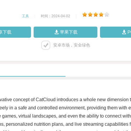
工具
|
时间：2024-04-02
|
卓下载
苹果下载
安卓市场，安全绿色
ovative concept of CatCloud introduces a whole new dimension 
reely in a safe and controlled environment, providing them with
ve games, virtual landscapes, and even the ability to connect wit
ons, personalized nutrition plans, and live streaming capabilitie