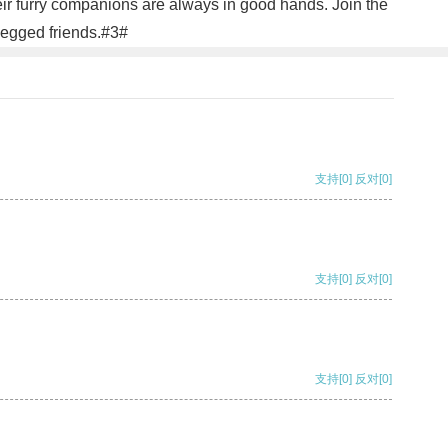
heir furry companions are always in good hands. Join the
legged friends.#3#
支持
[0]
反对
[0]
支持
[0]
反对
[0]
支持
[0]
反对
[0]