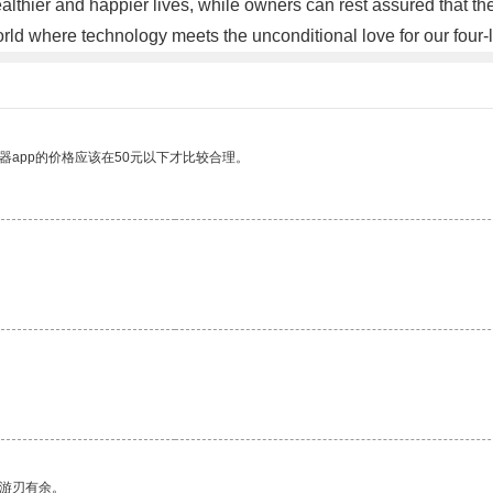
althier and happier lives, while owners can rest assured that t
d where technology meets the unconditional love for our four-
器app的价格应该在50元以下才比较合理。
中游刃有余。