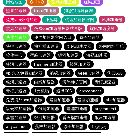
网站地图
QuickQ
旋风加速度器
旋风加速
坚果加速器
tiktok加速器
狗急加速器官网
免费vqn外网加速
小蓝鸟
优途加速器官网
风驰加速器
旋风加速器
免费vps加速器外网苹果版
旋风加速度器
快连加速器
快连加速器官网入口
原子加速器
快鸭加速器
快柠檬加速器
旋风加速度器
外网网址导航
软件中心
蜜蜂加速器
银河加速器
海鸥加速器
银河加速器
hammer加速器
银河加速器
vp(永久免费)加速器
蚂蚁加速器
veee加速器
优云666
银河加速器
白鲸加速器
海外梯子官网
青柠加速器
青柠加速器
1元机场
速鹰666
anyconnect
免费海外pvn加速器
暴雪加速器
暴雪加速器
abc加速器
纵云梯加速器
银河加速器
哇哇加速器
anyconnect
暴雪加速器
银河加速器
番石榴加速器
银河加速器
anyconnect
荔枝加速器
原子加速器
1元机场