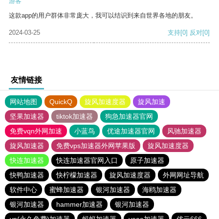
游客
这款app的用户群体非常庞大，我可以结识到来自世界各地的朋友。
2024-03-25
支持
[0]
反对
[0]
友情链接
网站地图
QuickQ
旋风加速度器
旋风加速
坚果加速器
tiktok加速器
狗急加速器官网
免费vqn外网加速
小蓝鸟
优途加速器官网
风驰加速器
旋风加速器
免费vps加速器外网苹果版
旋风加速度器
快连加速器
快连加速器官网入口
原子加速器
快鸭加速器
快柠檬加速器
旋风加速度器
外网网址导航
软件中心
蜜蜂加速器
银河加速器
海鸥加速器
银河加速器
hammer加速器
银河加速器