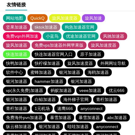
友情链接
网站地图
QuickQ
旋风加速度器
旋风加速
坚果加速器
tiktok加速器
狗急加速器官网
免费vqn外网加速
小蓝鸟
优途加速器官网
风驰加速器
旋风加速器
免费vps加速器外网苹果版
旋风加速度器
快连加速器
快连加速器官网入口
原子加速器
快鸭加速器
快柠檬加速器
旋风加速度器
外网网址导航
软件中心
蜜蜂加速器
银河加速器
海鸥加速器
银河加速器
hammer加速器
银河加速器
vp(永久免费)加速器
蚂蚁加速器
veee加速器
优云666
银河加速器
白鲸加速器
海外梯子官网
青柠加速器
青柠加速器
1元机场
速鹰666
anyconnect
免费海外pvn加速器
暴雪加速器
暴雪加速器
abc加速器
纵云梯加速器
银河加速器
哇哇加速器
anyconnect