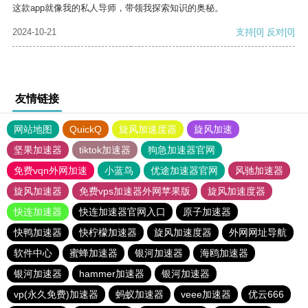
这款app就像我的私人导师，带领我探索知识的奥秘。
2024-10-21
支持
[0]
反对
[0]
友情链接
网站地图
QuickQ
旋风加速度器
旋风加速
坚果加速器
tiktok加速器
狗急加速器官网
免费vqn外网加速
小蓝鸟
优途加速器官网
风驰加速器
旋风加速器
免费vps加速器外网苹果版
旋风加速度器
快连加速器
快连加速器官网入口
原子加速器
快鸭加速器
快柠檬加速器
旋风加速度器
外网网址导航
软件中心
蜜蜂加速器
银河加速器
海鸥加速器
银河加速器
hammer加速器
银河加速器
vp(永久免费)加速器
蚂蚁加速器
veee加速器
优云666