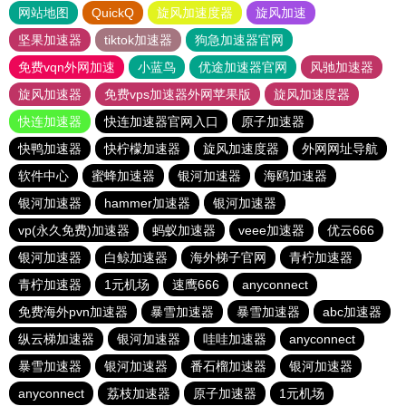
网站地图
QuickQ
旋风加速度器
旋风加速
坚果加速器
tiktok加速器
狗急加速器官网
免费vqn外网加速
小蓝鸟
优途加速器官网
风驰加速器
旋风加速器
免费vps加速器外网苹果版
旋风加速度器
快连加速器
快连加速器官网入口
原子加速器
快鸭加速器
快柠檬加速器
旋风加速度器
外网网址导航
软件中心
蜜蜂加速器
银河加速器
海鸥加速器
银河加速器
hammer加速器
银河加速器
vp(永久免费)加速器
蚂蚁加速器
veee加速器
优云666
银河加速器
白鲸加速器
海外梯子官网
青柠加速器
青柠加速器
1元机场
速鹰666
anyconnect
免费海外pvn加速器
暴雪加速器
暴雪加速器
abc加速器
纵云梯加速器
银河加速器
哇哇加速器
anyconnect
暴雪加速器
银河加速器
番石榴加速器
银河加速器
anyconnect
荔枝加速器
原子加速器
1元机场