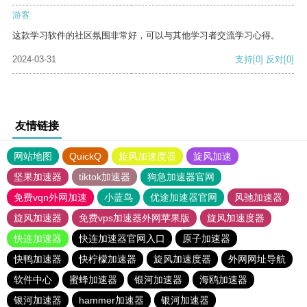
游客
这款学习软件的社区氛围非常好，可以与其他学习者交流学习心得。
2024-03-31
支持
[0]
反对
[0]
友情链接
网站地图
QuickQ
旋风加速度器
旋风加速
坚果加速器
tiktok加速器
狗急加速器官网
免费vqn外网加速
小蓝鸟
优途加速器官网
风驰加速器
旋风加速器
免费vps加速器外网苹果版
旋风加速度器
快连加速器
快连加速器官网入口
原子加速器
快鸭加速器
快柠檬加速器
旋风加速度器
外网网址导航
软件中心
蜜蜂加速器
银河加速器
海鸥加速器
银河加速器
hammer加速器
银河加速器