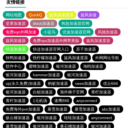
友情链接
网站地图
QuickQ
旋风加速度器
旋风加速
坚果加速器
tiktok加速器
狗急加速器官网
免费vqn外网加速
小蓝鸟
优途加速器官网
风驰加速器
旋风加速器
免费vps加速器外网苹果版
旋风加速度器
快连加速器
快连加速器官网入口
原子加速器
快鸭加速器
快柠檬加速器
旋风加速度器
外网网址导航
软件中心
蜜蜂加速器
银河加速器
海鸥加速器
银河加速器
hammer加速器
银河加速器
vp(永久免费)加速器
蚂蚁加速器
veee加速器
优云666
银河加速器
白鲸加速器
海外梯子官网
青柠加速器
青柠加速器
1元机场
速鹰666
anyconnect
免费海外pvn加速器
暴雪加速器
暴雪加速器
abc加速器
纵云梯加速器
银河加速器
哇哇加速器
anyconnect
暴雪加速器
银河加速器
番石榴加速器
银河加速器