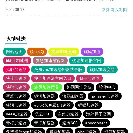
2025-09-12
支持
[0]
反对
[0]
友情链接
网站地图
QuickQ
旋风加速度器
旋风加速
tiktok加速器
狗急加速器官网
优途加速器官网
风驰加速器
免费vps加速器外网苹果版
旋风加速度器
快连加速器
快连加速器官网入口
原子加速器
快鸭加速器
旋风加速度器
外网网址导航
软件中心
蜜蜂加速器
银河加速器
海鸥加速器
hammer加速器
银河加速器
vp(永久免费)加速器
蚂蚁加速器
veee加速器
优云666
白鲸加速器
海外梯子官网
青柠加速器
青柠加速器
速鹰666
anyconnect
免费海外pvn加速器
暴雪加速器
abc加速器
银河加速器