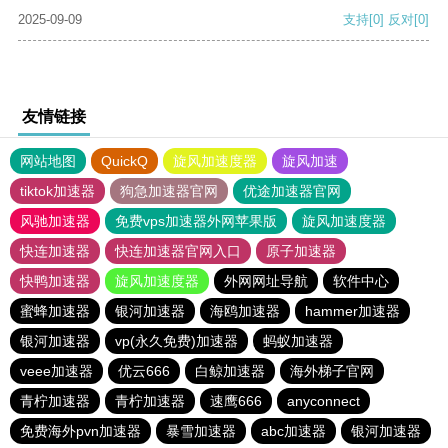
2025-09-09
支持
[0]
反对
[0]
友情链接
网站地图
QuickQ
旋风加速度器
旋风加速
tiktok加速器
狗急加速器官网
优途加速器官网
风驰加速器
免费vps加速器外网苹果版
旋风加速度器
快连加速器
快连加速器官网入口
原子加速器
快鸭加速器
旋风加速度器
外网网址导航
软件中心
蜜蜂加速器
银河加速器
海鸥加速器
hammer加速器
银河加速器
vp(永久免费)加速器
蚂蚁加速器
veee加速器
优云666
白鲸加速器
海外梯子官网
青柠加速器
青柠加速器
速鹰666
anyconnect
免费海外pvn加速器
暴雪加速器
abc加速器
银河加速器