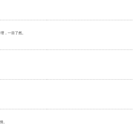
合理，一目了然。
情。