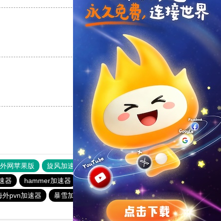
支持
[0]
反对
[0]
支持
[0]
反对
[0]
器外网苹果版
旋风加速度器
快连加速器
速器
hammer加速器
银河加速器
vp(永久免费)加速器
外pvn加速器
暴雪加速器
abc加速器
银河加速器