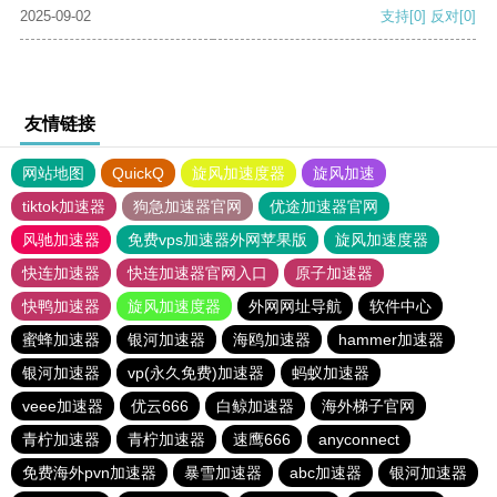
2025-09-02
支持
[0]
反对
[0]
友情链接
网站地图
QuickQ
旋风加速度器
旋风加速
tiktok加速器
狗急加速器官网
优途加速器官网
风驰加速器
免费vps加速器外网苹果版
旋风加速度器
快连加速器
快连加速器官网入口
原子加速器
快鸭加速器
旋风加速度器
外网网址导航
软件中心
蜜蜂加速器
银河加速器
海鸥加速器
hammer加速器
银河加速器
vp(永久免费)加速器
蚂蚁加速器
veee加速器
优云666
白鲸加速器
海外梯子官网
青柠加速器
青柠加速器
速鹰666
anyconnect
免费海外pvn加速器
暴雪加速器
abc加速器
银河加速器