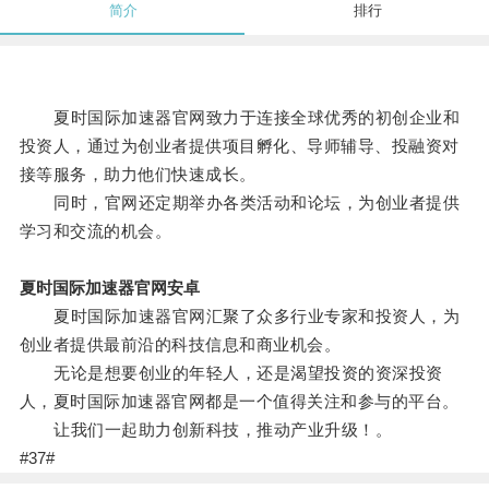
简介
排行
夏时国际加速器官网致力于连接全球优秀的初创企业和
投资人，通过为创业者提供项目孵化、导师辅导、投融资对
接等服务，助力他们快速成长。
同时，官网还定期举办各类活动和论坛，为创业者提供
学习和交流的机会。
夏时国际加速器官网安卓
夏时国际加速器官网汇聚了众多行业专家和投资人，为
创业者提供最前沿的科技信息和商业机会。
无论是想要创业的年轻人，还是渴望投资的资深投资
人，夏时国际加速器官网都是一个值得关注和参与的平台。
让我们一起助力创新科技，推动产业升级！。
#37#