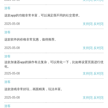
游客
这款app的功能非常丰富，可以满足我不同的社交需求。
2025-05-08
支持
[0]
反对
[0]
游客
这款软件的价格非常实惠，值得推荐。
2025-05-08
支持
[0]
反对
[0]
游客
这款加速器app的操作有点复杂，可以简化一下，比如将设置页面进行优
化。
2025-05-08
支持
[0]
反对
[0]
游客
这款游戏非常好玩，画面精美，玩法丰富。
2025-05-08
支持
[0]
反对
[0]
游客