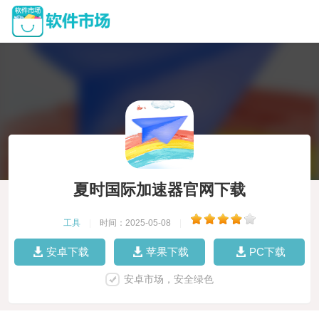
夏时国际加速器官网下载
工具
|
时间：2025-05-08
|
安卓下载
苹果下载
PC下载
安卓市场，安全绿色