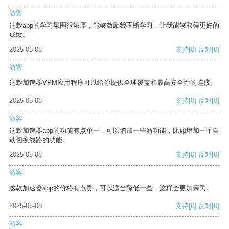
游客
这款app的学习氛围很浓厚，能够激励我不断学习，让我能够取得更好的
成绩。
2025-05-08
支持
[0]
反对
[0]
游客
这款加速器VPM应用程序可以给你提供全球覆盖和最高安全性的连接。
2025-05-08
支持
[0]
反对
[0]
游客
这款加速器app的功能有点单一，可以增加一些新功能，比如增加一个自
动切换线路的功能。
2025-05-08
支持
[0]
反对
[0]
游客
这款加速器app的价格有点贵，可以适当降低一些，这样会更加亲民。
2025-05-08
支持
[0]
反对
[0]
游客