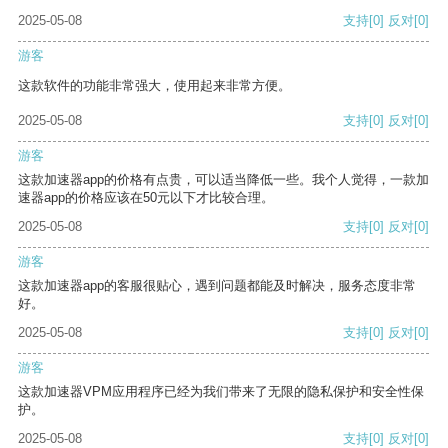
2025-05-08
支持
[0]
反对
[0]
游客
这款软件的功能非常强大，使用起来非常方便。
2025-05-08
支持
[0]
反对
[0]
游客
这款加速器app的价格有点贵，可以适当降低一些。我个人觉得，一款加
速器app的价格应该在50元以下才比较合理。
2025-05-08
支持
[0]
反对
[0]
游客
这款加速器app的客服很贴心，遇到问题都能及时解决，服务态度非常
好。
2025-05-08
支持
[0]
反对
[0]
游客
这款加速器VPM应用程序已经为我们带来了无限的隐私保护和安全性保
护。
2025-05-08
支持
[0]
反对
[0]