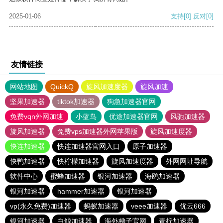
2025-01-06
支持
[0]
反对
[0]
友情链接
网站地图
QuickQ
旋风加速度器
旋风加速
坚果加速器
tiktok加速器
狗急加速器官网
免费vqn外网加速
小蓝鸟
优途加速器官网
风驰加速器
旋风加速器
免费vps加速器外网苹果版
旋风加速度器
快连加速器
快连加速器官网入口
原子加速器
快鸭加速器
快柠檬加速器
旋风加速度器
外网网址导航
软件中心
蜜蜂加速器
银河加速器
海鸥加速器
银河加速器
hammer加速器
银河加速器
vp(永久免费)加速器
蚂蚁加速器
veee加速器
优云666
银河加速器
白鲸加速器
海外梯子官网
青柠加速器