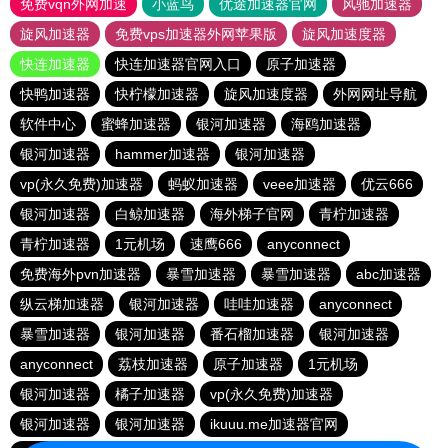
免费vqn外网加速
小蓝鸟
优途加速器官网
风驰加速器
旋风加速器
免费vps加速器外网苹果版
旋风加速度器
快连加速器
快连加速器官网入口
原子加速器
快鸭加速器
快柠檬加速器
旋风加速度器
外网网址导航
软件中心
蜜蜂加速器
银河加速器
海鸥加速器
银河加速器
hammer加速器
银河加速器
vp(永久免费)加速器
蚂蚁加速器
veee加速器
优云666
银河加速器
白鲸加速器
海外梯子官网
青柠加速器
青柠加速器
1元机场
速鹰666
anyconnect
免费海外pvn加速器
暴雪加速器
暴雪加速器
abc加速器
纵云梯加速器
银河加速器
哇哇加速器
anyconnect
暴雪加速器
银河加速器
番石榴加速器
银河加速器
anyconnect
荔枝加速器
原子加速器
1元机场
银河加速器
橘子加速器
vp(永久免费)加速器
银河加速器
银河加速器
ikuuu.me加速器官网