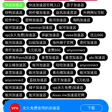
快连加速器
快连加速器官网入口
原子加速器
快鸭加速器
快柠檬加速器
旋风加速度器
外网网址导航
软件中心
蜜蜂加速器
银河加速器
海鸥加速器
银河加速器
hammer加速器
银河加速器
vp(永久免费)加速器
蚂蚁加速器
veee加速器
优云666
银河加速器
白鲸加速器
海外梯子官网
青柠加速器
青柠加速器
1元机场
速鹰666
anyconnect
免费海外pvn加速器
暴雪加速器
暴雪加速器
abc加速器
纵云梯加速器
银河加速器
哇哇加速器
anyconnect
暴雪加速器
银河加速器
番石榴加速器
银河加速器
anyconnect
荔枝加速器
原子加速器
1元机场
银河加速器
橘子加速器
vp(永久免费)加速器
银河加速器
银河加速器
ikuuu.me加速器官网
银河加速器
永久免费使用的加速器
下载