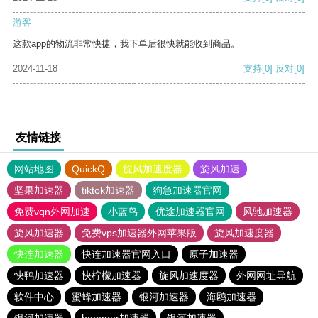
游客
这款app的物流非常快捷，我下单后很快就能收到商品。
2024-11-18
支持
[0]
反对
[0]
友情链接
网站地图
QuickQ
旋风加速度器
旋风加速
坚果加速器
tiktok加速器
狗急加速器官网
免费vqn外网加速
小蓝鸟
优途加速器官网
风驰加速器
旋风加速器
免费vps加速器外网苹果版
旋风加速度器
快连加速器
快连加速器官网入口
原子加速器
快鸭加速器
快柠檬加速器
旋风加速度器
外网网址导航
软件中心
蜜蜂加速器
银河加速器
海鸥加速器