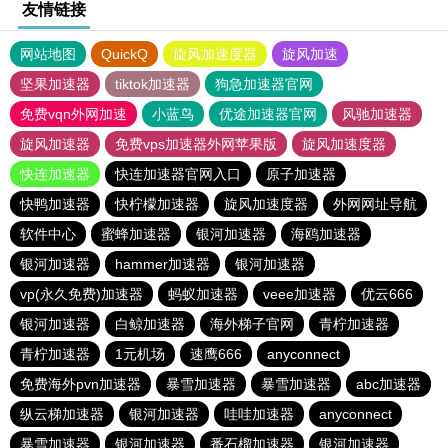
友情链接
网站地图
QuickQ
旋风加速度器
旋风加速
坚果加速器
tiktok加速器
狗急加速器官网
免费vqn外网加速
小蓝鸟
优途加速器官网
风驰加速器
旋风加速器
免费vps加速器外网苹果版
旋风加速度器
快连加速器
快连加速器官网入口
原子加速器
快鸭加速器
快柠檬加速器
旋风加速度器
外网网址导航
软件中心
蜜蜂加速器
银河加速器
海鸥加速器
银河加速器
hammer加速器
银河加速器
vp(永久免费)加速器
蚂蚁加速器
veee加速器
优云666
银河加速器
白鲸加速器
海外梯子官网
青柠加速器
青柠加速器
1元机场
速鹰666
anyconnect
免费海外pvn加速器
暴雪加速器
暴雪加速器
abc加速器
纵云梯加速器
银河加速器
哇哇加速器
anyconnect
暴雪加速器
银河加速器
番石榴加速器
银河加速器