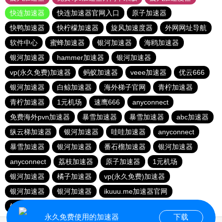
快连加速器
快连加速器官网入口
原子加速器
快鸭加速器
快柠檬加速器
旋风加速度器
外网网址导航
软件中心
蜜蜂加速器
银河加速器
海鸥加速器
银河加速器
hammer加速器
银河加速器
vp(永久免费)加速器
蚂蚁加速器
veee加速器
优云666
银河加速器
白鲸加速器
海外梯子官网
青柠加速器
青柠加速器
1元机场
速鹰666
anyconnect
免费海外pvn加速器
暴雪加速器
暴雪加速器
abc加速器
纵云梯加速器
银河加速器
哇哇加速器
anyconnect
暴雪加速器
银河加速器
番石榴加速器
银河加速器
anyconnect
荔枝加速器
原子加速器
1元机场
银河加速器
橘子加速器
vp(永久免费)加速器
银河加速器
银河加速器
ikuuu.me加速器官网
银河加速器
永久免费使用的加速器
下载