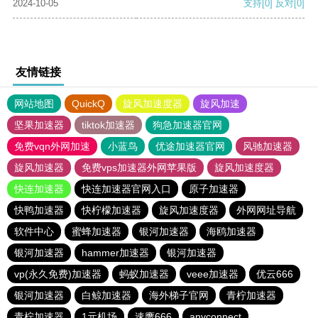
2024-10-05
支持
[0]
反对
[0]
友情链接
网站地图
QuickQ
旋风加速度器
旋风加速
坚果加速器
tiktok加速器
狗急加速器官网
免费vqn外网加速
小蓝鸟
优途加速器官网
风驰加速器
旋风加速器
免费vps加速器外网苹果版
旋风加速度器
快连加速器
快连加速器官网入口
原子加速器
快鸭加速器
快柠檬加速器
旋风加速度器
外网网址导航
软件中心
蜜蜂加速器
银河加速器
海鸥加速器
银河加速器
hammer加速器
银河加速器
vp(永久免费)加速器
蚂蚁加速器
veee加速器
优云666
银河加速器
白鲸加速器
海外梯子官网
青柠加速器
青柠加速器
1元机场
速鹰666
anyconnect