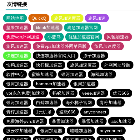
友情链接
网站地图
QuickQ
旋风加速度器
旋风加速
坚果加速器
tiktok加速器
狗急加速器官网
免费vqn外网加速
小蓝鸟
优途加速器官网
风驰加速器
旋风加速器
免费vps加速器外网苹果版
旋风加速度器
快连加速器
快连加速器官网入口
原子加速器
快鸭加速器
快柠檬加速器
旋风加速度器
外网网址导航
软件中心
蜜蜂加速器
银河加速器
海鸥加速器
银河加速器
hammer加速器
银河加速器
vp(永久免费)加速器
蚂蚁加速器
veee加速器
优云666
银河加速器
白鲸加速器
海外梯子官网
青柠加速器
青柠加速器
1元机场
速鹰666
anyconnect
免费海外pvn加速器
暴雪加速器
暴雪加速器
abc加速器
纵云梯加速器
银河加速器
哇哇加速器
anyconnect