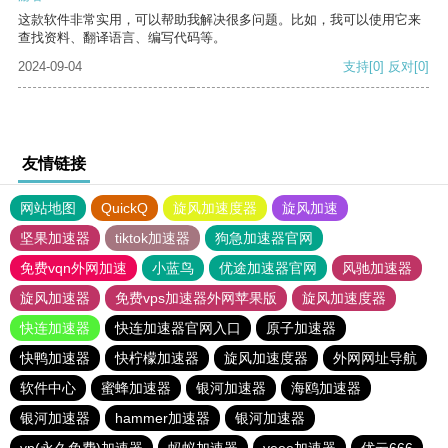
这款软件非常实用，可以帮助我解决很多问题。比如，我可以使用它来
查找资料、翻译语言、编写代码等。
2024-09-04
支持
[0]
反对
[0]
友情链接
网站地图
QuickQ
旋风加速度器
旋风加速
坚果加速器
tiktok加速器
狗急加速器官网
免费vqn外网加速
小蓝鸟
优途加速器官网
风驰加速器
旋风加速器
免费vps加速器外网苹果版
旋风加速度器
快连加速器
快连加速器官网入口
原子加速器
快鸭加速器
快柠檬加速器
旋风加速度器
外网网址导航
软件中心
蜜蜂加速器
银河加速器
海鸥加速器
银河加速器
hammer加速器
银河加速器