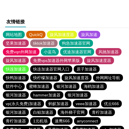
友情链接
网站地图
QuickQ
旋风加速度器
旋风加速
坚果加速器
tiktok加速器
狗急加速器官网
免费vqn外网加速
小蓝鸟
优途加速器官网
风驰加速器
旋风加速器
免费vps加速器外网苹果版
旋风加速度器
快连加速器
快连加速器官网入口
原子加速器
快鸭加速器
快柠檬加速器
旋风加速度器
外网网址导航
软件中心
蜜蜂加速器
银河加速器
海鸥加速器
银河加速器
hammer加速器
银河加速器
vp(永久免费)加速器
蚂蚁加速器
veee加速器
优云666
银河加速器
白鲸加速器
海外梯子官网
青柠加速器
青柠加速器
1元机场
速鹰666
anyconnect