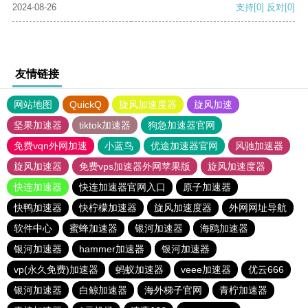
2024-08-26
支持
[0]
反对
[0]
友情链接
网站地图
QuickQ
旋风加速度器
旋风加速
坚果加速器
tiktok加速器
狗急加速器官网
免费vqn外网加速
小蓝鸟
优途加速器官网
风驰加速器
旋风加速器
免费vps加速器外网苹果版
旋风加速度器
快连加速器
快连加速器官网入口
原子加速器
快鸭加速器
快柠檬加速器
旋风加速度器
外网网址导航
软件中心
蜜蜂加速器
银河加速器
海鸥加速器
银河加速器
hammer加速器
银河加速器
vp(永久免费)加速器
蚂蚁加速器
veee加速器
优云666
银河加速器
白鲸加速器
海外梯子官网
青柠加速器