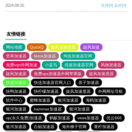
2024-08-25
支持
[0]
反对
[0]
友情链接
网站地图
QuickQ
旋风加速度器
旋风加速
坚果加速器
tiktok加速器
狗急加速器官网
免费vqn外网加速
小蓝鸟
优途加速器官网
风驰加速器
旋风加速器
免费vps加速器外网苹果版
旋风加速度器
快连加速器
快连加速器官网入口
原子加速器
快鸭加速器
快柠檬加速器
旋风加速度器
外网网址导航
软件中心
蜜蜂加速器
银河加速器
海鸥加速器
银河加速器
hammer加速器
银河加速器
vp(永久免费)加速器
蚂蚁加速器
veee加速器
优云666
银河加速器
白鲸加速器
海外梯子官网
青柠加速器