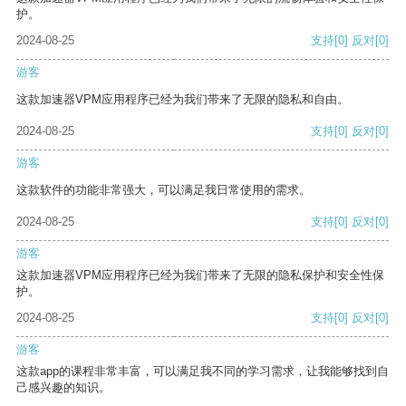
护。
2024-08-25
支持
[0]
反对
[0]
游客
这款加速器VPM应用程序已经为我们带来了无限的隐私和自由。
2024-08-25
支持
[0]
反对
[0]
游客
这款软件的功能非常强大，可以满足我日常使用的需求。
2024-08-25
支持
[0]
反对
[0]
游客
这款加速器VPM应用程序已经为我们带来了无限的隐私保护和安全性保
护。
2024-08-25
支持
[0]
反对
[0]
游客
这款app的课程非常丰富，可以满足我不同的学习需求，让我能够找到自
己感兴趣的知识。