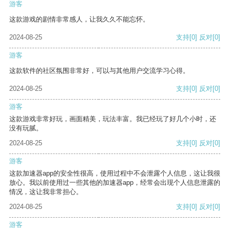
游客
这款游戏的剧情非常感人，让我久久不能忘怀。
2024-08-25
支持
[0]
反对
[0]
游客
这款软件的社区氛围非常好，可以与其他用户交流学习心得。
2024-08-25
支持
[0]
反对
[0]
游客
这款游戏非常好玩，画面精美，玩法丰富。我已经玩了好几个小时，还
没有玩腻。
2024-08-25
支持
[0]
反对
[0]
游客
这款加速器app的安全性很高，使用过程中不会泄露个人信息，这让我很
放心。我以前使用过一些其他的加速器app，经常会出现个人信息泄露的
情况，这让我非常担心。
2024-08-25
支持
[0]
反对
[0]
游客