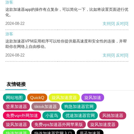
游客
这款加速器app的操作有点复杂，可以简化一下，比如将设置页面进行优
化。
2024-08-22
支持
[0]
反对
[0]
游客
这款加速器VPM应用程序可以给你提供最高速度和安全性的连接，并帮
助你在网络上自由移动。
2024-08-22
支持
[0]
反对
[0]
友情链接
网站地图
QuickQ
旋风加速度器
旋风加速
坚果加速器
tiktok加速器
狗急加速器官网
免费vqn外网加速
小蓝鸟
优途加速器官网
风驰加速器
旋风加速器
免费vps加速器外网苹果版
旋风加速度器
快连加速器
快连加速器官网入口
原子加速器