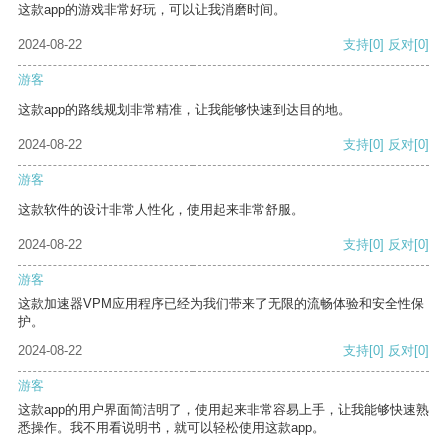
这款app的游戏非常好玩，可以让我消磨时间。
2024-08-22
支持
[0]
反对
[0]
游客
这款app的路线规划非常精准，让我能够快速到达目的地。
2024-08-22
支持
[0]
反对
[0]
游客
这款软件的设计非常人性化，使用起来非常舒服。
2024-08-22
支持
[0]
反对
[0]
游客
这款加速器VPM应用程序已经为我们带来了无限的流畅体验和安全性保
护。
2024-08-22
支持
[0]
反对
[0]
游客
这款app的用户界面简洁明了，使用起来非常容易上手，让我能够快速熟
悉操作。我不用看说明书，就可以轻松使用这款app。