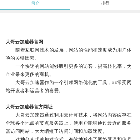
简介
排行
大哥云加速器官网
随着互联网技术的发展，网站的性能和速度成为用户体
验的关键因素。
一个快速的网站能够吸引更多的访客，提高转化率，为
企业带来更多的商机。
大哥云加速器作为一个引领网络优化的工具，非常受网
站开发者和运营者的喜爱。
大哥云加速器官方网址
大哥云加速器通过利用云计算技术，将网站内容缓存在
全球各个地点的节点服务器上，使用户能够通过最近的服务
器访问网站，大大缩短了访问时间和加载速度。
这种分布式的加速方式，有效地减少了网络延迟和信号