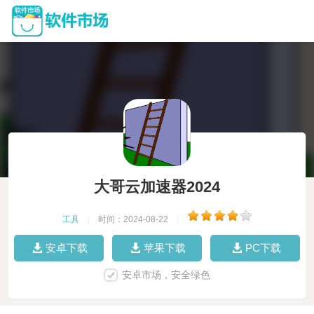
大哥云加速器2024
工具
|
时间：2024-08-22
|
安卓下载
苹果下载
PC下载
安卓市场，安全绿色