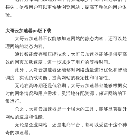
损失，使得用户可以更快地浏览网站，提高了整体的用户体
验。
大哥云加速器pc版下载
大哥云加速器不仅能够加速网站的静态内容，还可以处
理网站的动态内容。
通过智能缓存和压缩技术，大哥云加速器能够提供更高
效的网页加载速度，进一步减少了用户的等待时间。
此外，大哥云加速器还能够对网络流量进行优化和智能
调度，实现负载均衡，提高网站的稳定性和可靠性。
无论在高峰期还是低谷期，大哥云加速器都能够根据实
时的网络情况和用户需求，灵活地分配资源，保证网站的正
常运行。
总之，大哥云加速器是一个强大的工具，能够显著提升
网站的速度和性能。
无论是企业网站，还是电商平台，都可以受益于这个神
奇的加速器。