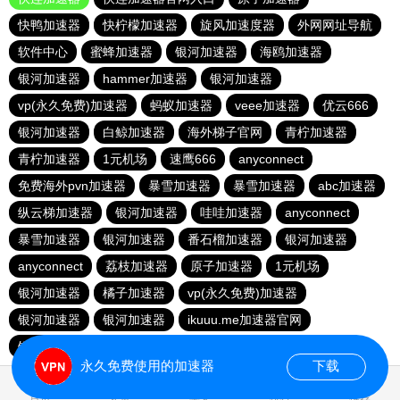
快鸭加速器
快柠檬加速器
旋风加速度器
外网网址导航
软件中心
蜜蜂加速器
银河加速器
海鸥加速器
银河加速器
hammer加速器
银河加速器
vp(永久免费)加速器
蚂蚁加速器
veee加速器
优云666
银河加速器
白鲸加速器
海外梯子官网
青柠加速器
青柠加速器
1元机场
速鹰666
anyconnect
免费海外pvn加速器
暴雪加速器
暴雪加速器
abc加速器
纵云梯加速器
银河加速器
哇哇加速器
anyconnect
暴雪加速器
银河加速器
番石榴加速器
银河加速器
anyconnect
荔枝加速器
原子加速器
1元机场
银河加速器
橘子加速器
vp(永久免费)加速器
银河加速器
银河加速器
ikuuu.me加速器官网
银河加速器
永久免费使用的加速器
下载
0.494517s
首页
安卓
苹果
排行
推荐