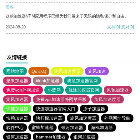
游客
这款加速器VPM应用程序已经为我们带来了无限的隐私保护和自由。
2024-08-20
支持
[0]
反对
[0]
友情链接
网站地图
QuickQ
旋风加速度器
旋风加速
坚果加速器
tiktok加速器
狗急加速器官网
免费vqn外网加速
小蓝鸟
优途加速器官网
风驰加速器
旋风加速器
免费vps加速器外网苹果版
旋风加速度器
快连加速器
快连加速器官网入口
原子加速器
快鸭加速器
快柠檬加速器
旋风加速度器
外网网址导航
软件中心
蜜蜂加速器
银河加速器
海鸥加速器
银河加速器
hammer加速器
银河加速器