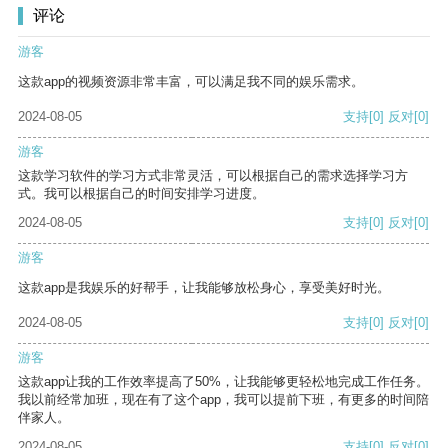
评论
游客
这款app的视频资源非常丰富，可以满足我不同的娱乐需求。
2024-08-05
支持
[0]
反对
[0]
游客
这款学习软件的学习方式非常灵活，可以根据自己的需求选择学习方
式。我可以根据自己的时间安排学习进度。
2024-08-05
支持
[0]
反对
[0]
游客
这款app是我娱乐的好帮手，让我能够放松身心，享受美好时光。
2024-08-05
支持
[0]
反对
[0]
游客
这款app让我的工作效率提高了50%，让我能够更轻松地完成工作任务。
我以前经常加班，现在有了这个app，我可以提前下班，有更多的时间陪
伴家人。
2024-08-05
支持
[0]
反对
[0]