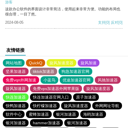
游客
这款办公软件的界面设计非常简洁，使用起来非常方便。功能的布局也
很合理，一目了然。
2024-08-05
支持
[0]
反对
[0]
友情链接
网站地图
QuickQ
旋风加速度器
旋风加速
坚果加速器
tiktok加速器
狗急加速器官网
免费vqn外网加速
小蓝鸟
优途加速器官网
风驰加速器
旋风加速器
免费vps加速器外网苹果版
旋风加速度器
快连加速器
快连加速器官网入口
原子加速器
快鸭加速器
快柠檬加速器
旋风加速度器
外网网址导航
软件中心
蜜蜂加速器
银河加速器
海鸥加速器
银河加速器
hammer加速器
银河加速器