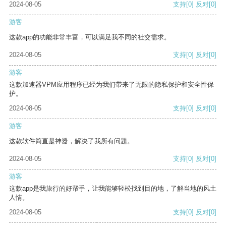
2024-08-05
支持
[0]
反对
[0]
游客
这款app的功能非常丰富，可以满足我不同的社交需求。
2024-08-05
支持
[0]
反对
[0]
游客
这款加速器VPM应用程序已经为我们带来了无限的隐私保护和安全性保
护。
2024-08-05
支持
[0]
反对
[0]
游客
这款软件简直是神器，解决了我所有问题。
2024-08-05
支持
[0]
反对
[0]
游客
这款app是我旅行的好帮手，让我能够轻松找到目的地，了解当地的风土
人情。
2024-08-05
支持
[0]
反对
[0]