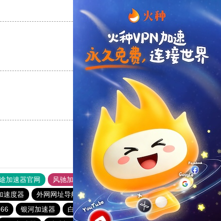
支持
[0]
反对
[0]
支持
[0]
反对
[0]
支持
[0]
反对
[0]
途加速器官网
风驰加速器
旋风加速器
加速度器
外网网址导航
软件中心
蜜蜂加速器
66
银河加速器
白鲸加速器
海外梯子官网
青柠加速器