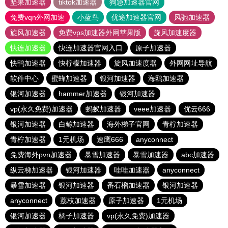
坚果加速器
tiktok加速器
狗急加速器官网
免费vqn外网加速
小蓝鸟
优途加速器官网
风驰加速器
旋风加速器
免费vps加速器外网苹果版
旋风加速度器
快连加速器
快连加速器官网入口
原子加速器
快鸭加速器
快柠檬加速器
旋风加速度器
外网网址导航
软件中心
蜜蜂加速器
银河加速器
海鸥加速器
银河加速器
hammer加速器
银河加速器
vp(永久免费)加速器
蚂蚁加速器
veee加速器
优云666
银河加速器
白鲸加速器
海外梯子官网
青柠加速器
青柠加速器
1元机场
速鹰666
anyconnect
免费海外pvn加速器
暴雪加速器
暴雪加速器
abc加速器
纵云梯加速器
银河加速器
哇哇加速器
anyconnect
暴雪加速器
银河加速器
番石榴加速器
银河加速器
anyconnect
荔枝加速器
原子加速器
1元机场
银河加速器
橘子加速器
vp(永久免费)加速器