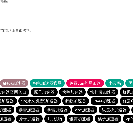
的商品。
你在网络上自由移动。
tiktok加速器
狗急加速器官网
免费vqn外网加速
小蓝鸟
优
加速器官网入口
原子加速器
快鸭加速器
快柠檬加速器
旋风
河加速器
vp(永久免费)加速器
蚂蚁加速器
veee加速器
优云6
n加速器
暴雪加速器
暴雪加速器
abc加速器
纵云梯加速器
加速器
原子加速器
1元机场
银河加速器
橘子加速器
vp