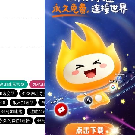
支持
[0]
反对
[0]
支持
[0]
反对
[0]
途加速器官网
风驰加速器
旋风加速器
加速度器
外网网址导航
软件中心
蜜蜂加速器
66
银河加速器
白鲸加速器
海外梯子官网
青柠加速器
银河加速器
哇哇加速器
anyconnect
暴雪加速器
(永久免费)加速器
银河加速器
银河加速器