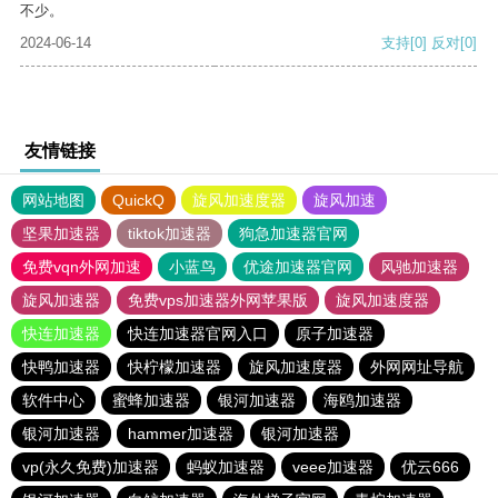
不少。
2024-06-14
支持
[0]
反对
[0]
友情链接
网站地图
QuickQ
旋风加速度器
旋风加速
坚果加速器
tiktok加速器
狗急加速器官网
免费vqn外网加速
小蓝鸟
优途加速器官网
风驰加速器
旋风加速器
免费vps加速器外网苹果版
旋风加速度器
快连加速器
快连加速器官网入口
原子加速器
快鸭加速器
快柠檬加速器
旋风加速度器
外网网址导航
软件中心
蜜蜂加速器
银河加速器
海鸥加速器
银河加速器
hammer加速器
银河加速器
vp(永久免费)加速器
蚂蚁加速器
veee加速器
优云666