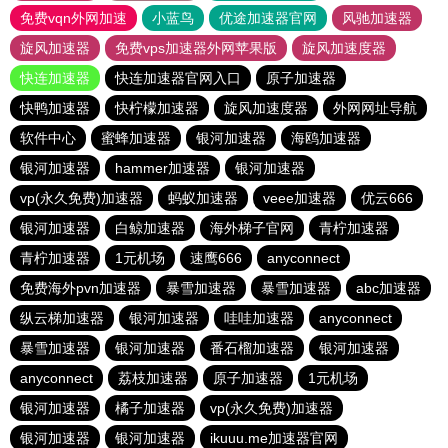
免费vqn外网加速
小蓝鸟
优途加速器官网
风驰加速器
旋风加速器
免费vps加速器外网苹果版
旋风加速度器
快连加速器
快连加速器官网入口
原子加速器
快鸭加速器
快柠檬加速器
旋风加速度器
外网网址导航
软件中心
蜜蜂加速器
银河加速器
海鸥加速器
银河加速器
hammer加速器
银河加速器
vp(永久免费)加速器
蚂蚁加速器
veee加速器
优云666
银河加速器
白鲸加速器
海外梯子官网
青柠加速器
青柠加速器
1元机场
速鹰666
anyconnect
免费海外pvn加速器
暴雪加速器
暴雪加速器
abc加速器
纵云梯加速器
银河加速器
哇哇加速器
anyconnect
暴雪加速器
银河加速器
番石榴加速器
银河加速器
anyconnect
荔枝加速器
原子加速器
1元机场
银河加速器
橘子加速器
vp(永久免费)加速器
银河加速器
银河加速器
ikuuu.me加速器官网