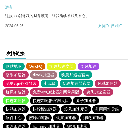
游客
这款app就像我的财务顾问，让我能够省钱又省心。
2024-05-25
支持
[0]
反对
[0]
友情链接
网站地图
QuickQ
旋风加速度器
旋风加速
坚果加速器
tiktok加速器
狗急加速器官网
免费vqn外网加速
小蓝鸟
优途加速器官网
风驰加速器
旋风加速器
免费vps加速器外网苹果版
旋风加速度器
快连加速器
快连加速器官网入口
原子加速器
快鸭加速器
快柠檬加速器
旋风加速度器
外网网址导航
软件中心
蜜蜂加速器
银河加速器
海鸥加速器
银河加速器
hammer加速器
银河加速器