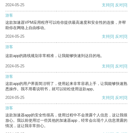
2024-05-25
支持
[0]
反对
[0]
游客
这款加速器VPM应用程序可以给你提供最高速度和安全性的连接，并帮
助你在网络上自由移动。
2024-05-25
支持
[0]
反对
[0]
游客
这款app的路线规划非常精准，让我能够快速到达目的地。
2024-05-25
支持
[0]
反对
[0]
游客
这款app的用户界面简洁明了，使用起来非常容易上手，让我能够快速熟
悉操作。我不用看说明书，就可以轻松使用这款app。
2024-05-25
支持
[0]
反对
[0]
游客
这款加速器app的安全性很高，使用过程中不会泄露个人信息，这让我很
放心。我以前使用过一些其他的加速器app，经常会出现个人信息泄露的
情况，这让我非常担心。