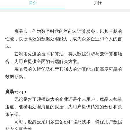
简介
排行
魔晶云，作为数字时代的智能云计算服务，以其卓越的
性能，快捷高效的数据处理能力，成为众多企业和个人的首
选。
它利用先进的技术和算法，将大数据分析与云计算相结
合，为用户提供全面的云端解决方案。
魔晶云的关键优势在于其强大的计算能力和高度可靠的
数据存储。
魔晶云vqn
无论是对于规模庞大的企业还是个人用户，魔晶云都能
迅速、准确地处理海量的数据，为用户提供精准的分析和决
策依据。
同时，魔晶云采用多重备份和隔离技术，确保用户数据
的安全可靠性。