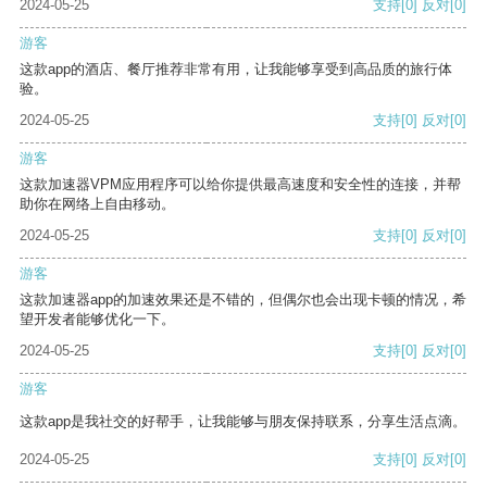
2024-05-25
支持
[0]
反对
[0]
游客
这款app的酒店、餐厅推荐非常有用，让我能够享受到高品质的旅行体
验。
2024-05-25
支持
[0]
反对
[0]
游客
这款加速器VPM应用程序可以给你提供最高速度和安全性的连接，并帮
助你在网络上自由移动。
2024-05-25
支持
[0]
反对
[0]
游客
这款加速器app的加速效果还是不错的，但偶尔也会出现卡顿的情况，希
望开发者能够优化一下。
2024-05-25
支持
[0]
反对
[0]
游客
这款app是我社交的好帮手，让我能够与朋友保持联系，分享生活点滴。
2024-05-25
支持
[0]
反对
[0]