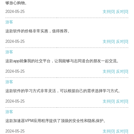
够放心购物。
2024-05-25
支持
[0]
反对
[0]
游客
这款软件的价格非常实惠，值得推荐。
2024-05-25
支持
[0]
反对
[0]
游客
这款app就像我的社交平台，让我能够与志同道合的朋友一起交流。
2024-05-25
支持
[0]
反对
[0]
游客
这款软件的学习方式非常灵活，可以根据自己的需求选择学习方式。
2024-05-25
支持
[0]
反对
[0]
游客
这款加速器VPM应用程序提供了顶级的安全性和隐私保护。
2024-05-25
支持
[0]
反对
[0]