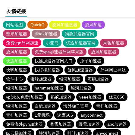
友情链接
网站地图
QuickQ
旋风加速度器
旋风加速
坚果加速器
tiktok加速器
狗急加速器官网
免费vqn外网加速
小蓝鸟
优途加速器官网
风驰加速器
旋风加速器
免费vps加速器外网苹果版
旋风加速度器
快连加速器
快连加速器官网入口
原子加速器
快鸭加速器
快柠檬加速器
旋风加速度器
外网网址导航
软件中心
蜜蜂加速器
银河加速器
海鸥加速器
银河加速器
hammer加速器
银河加速器
vp(永久免费)加速器
蚂蚁加速器
veee加速器
优云666
银河加速器
白鲸加速器
海外梯子官网
青柠加速器
青柠加速器
1元机场
速鹰666
anyconnect
免费海外pvn加速器
暴雪加速器
暴雪加速器
abc加速器
纵云梯加速器
银河加速器
哇哇加速器
anyconnect