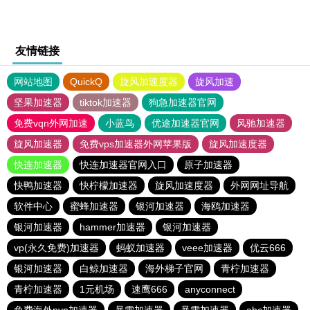
友情链接
网站地图
QuickQ
旋风加速度器
旋风加速
坚果加速器
tiktok加速器
狗急加速器官网
免费vqn外网加速
小蓝鸟
优途加速器官网
风驰加速器
旋风加速器
免费vps加速器外网苹果版
旋风加速度器
快连加速器
快连加速器官网入口
原子加速器
快鸭加速器
快柠檬加速器
旋风加速度器
外网网址导航
软件中心
蜜蜂加速器
银河加速器
海鸥加速器
银河加速器
hammer加速器
银河加速器
vp(永久免费)加速器
蚂蚁加速器
veee加速器
优云666
银河加速器
白鲸加速器
海外梯子官网
青柠加速器
青柠加速器
1元机场
速鹰666
anyconnect