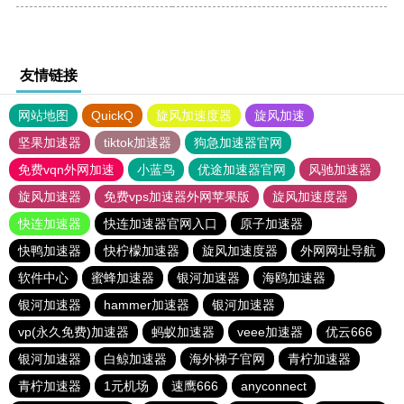
友情链接
网站地图
QuickQ
旋风加速度器
旋风加速
坚果加速器
tiktok加速器
狗急加速器官网
免费vqn外网加速
小蓝鸟
优途加速器官网
风驰加速器
旋风加速器
免费vps加速器外网苹果版
旋风加速度器
快连加速器
快连加速器官网入口
原子加速器
快鸭加速器
快柠檬加速器
旋风加速度器
外网网址导航
软件中心
蜜蜂加速器
银河加速器
海鸥加速器
银河加速器
hammer加速器
银河加速器
vp(永久免费)加速器
蚂蚁加速器
veee加速器
优云666
银河加速器
白鲸加速器
海外梯子官网
青柠加速器
青柠加速器
1元机场
速鹰666
anyconnect